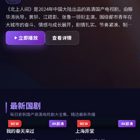
《北上人间》是2024年中国大陆出品的高清国产电视剧，由滕
华涛执导，黄轩、江疏影、张鲁一领衔主演，围绕都市青年在
大城市的奋斗、情感与成长展开，剧情扎实、节奏紧凑、制作
精良。国剧大全整理北上人间全集，提供国产免费观看高清电
立即播放
查看详情
视剧大全集服务，无广告、无套路高清在线观看。
最新国剧
每日更新国产高清电视剧大全集，精选最新热播
NEW
4K超清
NEW
4K超清
我的春天来过
上海弄堂